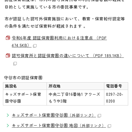
目的として実施している市の委託事業です。
市が認証した認可外保育施設において、教育・保育給付認定等
の条件を満たせば保育料が軽減されます 。
令和6年度 認証保育園利用における注意点 （PDF
474.5KB）
認可保育所と認証保育園の違いについて （PDF 189.1KB）
守谷市の認証保育園
施設名
所在地
電話番号
キッズサポート保育
中央二丁目16番地1 アワーズ
0297-20-
園守谷園
もりや3階
0200
キッズサポート保育園守谷園
（外部リンク）
キッズサポート保育園守谷園 地図
（外部リンク）