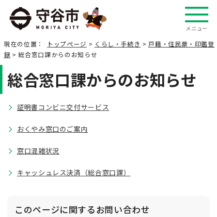
メニュー
現在の位置：
トップページ
>
くらし・手続き
>
戸籍・住民票・印鑑登
録
> 総合窓口課からのお知らせ
総合窓口課からのお知らせ
証明書コンビニ交付サービス
おくやみ窓口のご案内
窓口混雑状況
キャッシュレス決済（総合窓口課）
このページに関する
お問い合わせ