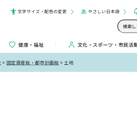
文字サイズ・配色の変更
やさしい日本語
健康・福祉
文化・
スポーツ・
市民活
金
>
固定資産税・都市計画税
> 土地