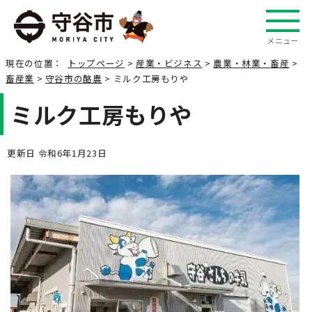
メニュー
現在の位置：
トップページ
>
産業・ビジネス
>
農業・林業・畜産
>
畜産業
>
守谷市の酪農
> ミルク工房もりや
ミルク工房もりや
更新日 令和6年1月23日