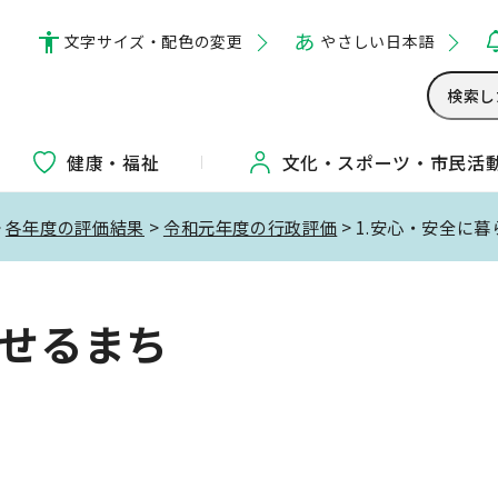
文字サイズ・配色の変更
やさしい日本語
健康・福祉
文化・
スポーツ・
市民活
>
各年度の評価結果
>
令和元年度の行政評価
> 1.安心・安全に
らせるまち