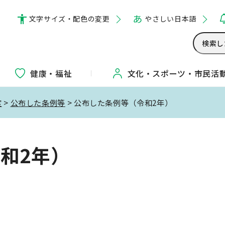
文字サイズ・配色の変更
やさしい日本語
健康・福祉
文化・
スポーツ・
市民活
度
>
公布した条例等
> 公布した条例等（令和2年）
和2年）