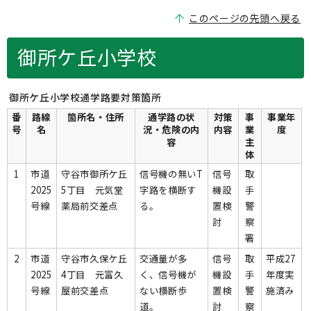
このページの先頭へ戻る
御所ケ丘小学校
御所ケ丘小学校通学路要対策箇所
番
路線
箇所名・住所
通学路の状
対策
事
事業年
号
名
況・危険の内
内容
業
度
容
主
体
1
市道
守谷市御所ケ丘
信号機の無いT
信号
取
2025
5丁目 元気堂
字路を横断す
機設
手
号線
薬局前交差点
る。
置検
警
討
察
署
2
市道
守谷市久保ケ丘
交通量が多
信号
取
平成27
2025
4丁目 元富久
く、信号機が
機設
手
年度実
号線
屋前交差点
ない横断歩
置検
警
施済み
道。
討
察