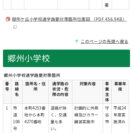
署
御所ケ丘小学校通学路要対策箇所位置図 （PDF 456.9KB）
このページの先頭へ戻る
郷州小学校
郷州小学校通学路要対策箇所
番
路
箇所名・住
通学路の
対策内容
事
事業年
号
線
所
状況・危
業
度
名
険の内容
主
体
1
市
本町4253番
道路が狭
計画的に外側
守
平成24
道
地から本町
く、交通
線及びカラー
谷
年度実
106
4270番地
量も多
舗装実施中
市
施済み
号
い。