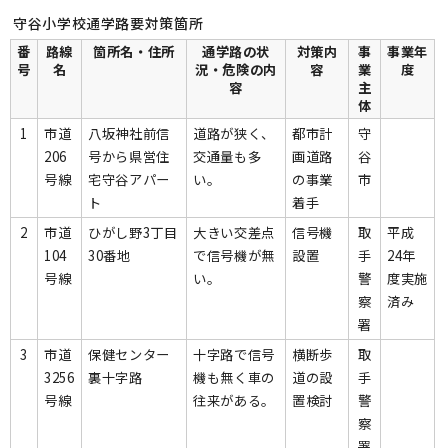
守谷小学校通学路要対策箇所
番
路線
箇所名・住所
通学路の状
対策内
事
事業年
号
名
況・危険の内
容
業
度
容
主
体
1
市道
八坂神社前信
道路が狭く、
都市計
守
206
号から県営住
交通量も多
画道路
谷
号線
宅守谷アパー
い。
の事業
市
ト
着手
2
市道
ひがし野3丁目
大きい交差点
信号機
取
平成
104
30番地
で信号機が無
設置
手
24年
号線
い。
警
度実施
察
済み
署
3
市道
保健センター
十字路で信号
横断歩
取
3256
裏十字路
機も無く車の
道の設
手
号線
往来がある。
置検討
警
察
署