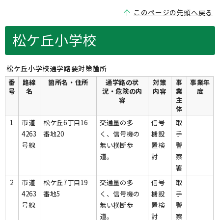
このページの先頭へ戻る
松ケ丘小学校
松ケ丘小学校通学路要対策箇所
番
路線
箇所名・住所
通学路の状
対策
事
事業年
号
名
況・危険の内
内容
業
度
容
主
体
1
市道
松ケ丘6丁目16
交通量の多
信号
取
4263
番地20
く、信号機の
機設
手
号線
無い横断歩
置検
警
道。
討
察
署
2
市道
松ケ丘7丁目19
交通量の多
信号
取
4263
番地5
く、信号機の
機設
手
号線
無い横断歩
置検
警
道。
討
察