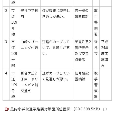
線
2
市
守谷中学校
道が複雑に交差し
信号機の
取
道
前
見通しが悪い。
設置検討
手
109
警
号
察
線
署
3
市
山崎クリー
道路がカーブして
学童注意2
守
平成
道
ニング付近
いて、見通しが悪
箇所表示
谷
24年
109
い。
及び交差
市
度実
号
点表示
施済
線
み
4
市
百合ケ丘2
道がカーブしてい
信号機設
取
道
丁目 ドリ
て見通しが悪い。
置検討
手
109
ームピア前
警
号
交差点
察
線
署
黒内小学校通学路要対策箇所位置図 （PDF 598.5KB）