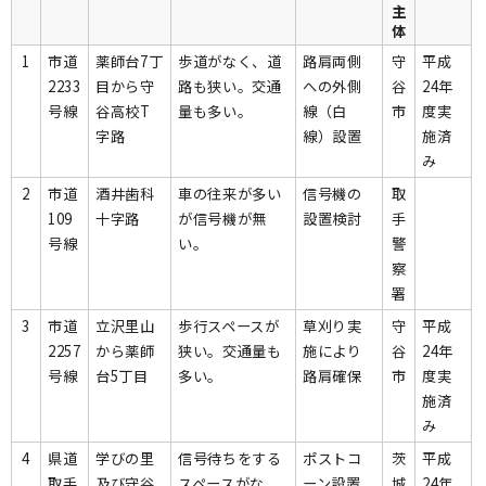
主
体
1
市道
薬師台7丁
歩道がなく、道
路肩両側
守
平成
2233
目から守
路も狭い。交通
への外側
谷
24年
号線
谷高校T
量も多い。
線（白
市
度実
字路
線）設置
施済
み
2
市道
酒井歯科
車の往来が多い
信号機の
取
109
十字路
が信号機が無
設置検討
手
号線
い。
警
察
署
3
市道
立沢里山
歩行スペースが
草刈り実
守
平成
2257
から薬師
狭い。交通量も
施により
谷
24年
号線
台5丁目
多い。
路肩確保
市
度実
施済
み
4
県道
学びの里
信号待ちをする
ポストコ
茨
平成
取手
及び守谷
スペースがな
ーン設置
城
24年