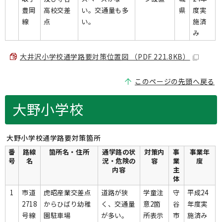
豊岡
高校交差
い。交通量も多
県
度実
線
点
い。
施済
み
大井沢小学校通学路要対策位置図 （PDF 221.8KB）
このページの先頭へ戻る
大野小学校
大野小学校通学路要対策箇所
番
路線
箇所名・住所
通学路の状
対策内
事
事業年
号
名
況・危険の
容
業
度
内容
主
体
1
市道
虎昭産業交差点
道路が狭
学童注
守
平成24
2718
からひばり幼稚
く、交通量
意2箇
谷
年度実
号線
園駐車場
が多い。
所表示
市
施済み