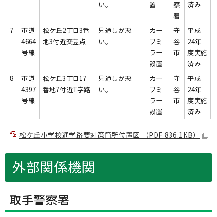
い。
置
察
済み
署
7
市道
松ケ丘2丁目3番
見通しが悪
カー
守
平成
4664
地3付近交差点
い。
ブミ
谷
24年
号線
ラー
市
度実施
設置
済み
8
市道
松ケ丘3丁目17
見通しが悪
カー
守
平成
4397
番地7付近T字路
い。
ブミ
谷
24年
号線
ラー
市
度実施
設置
済み
松ケ丘小学校通学路要対策箇所位置図 （PDF 836.1KB）
外部関係機関
取手警察署