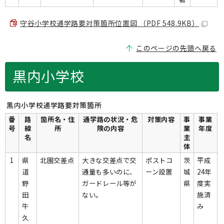
守谷小学校通学路要対策箇所位置図 （PDF 548.9KB）
このページの先頭へ戻る
黒内小学校
黒内小学校通学路要対策箇所
番
路
箇所名・住
通学路の状況・危
対策内容
事
事業
号
線
所
険の内容
業
年度
名
主
体
1
県
北園交差点
大きな交差点で交
ポストコ
茨
平成
道
通量も多いのに、
ーン設置
城
24年
野
ガードレール等が
県
度実
田
ない。
施済
牛
み
久