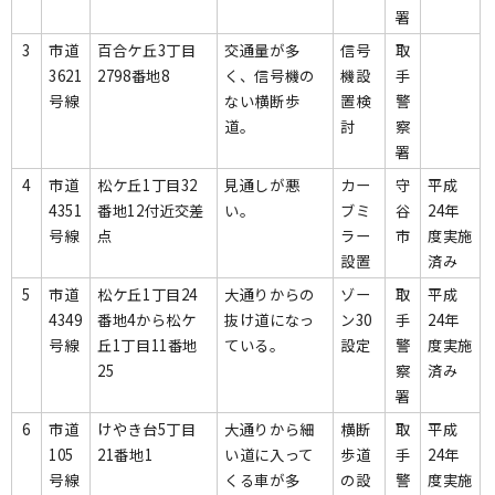
署
3
市道
百合ケ丘3丁目
交通量が多
信号
取
3621
2798番地8
く、信号機の
機設
手
号線
ない横断歩
置検
警
道。
討
察
署
4
市道
松ケ丘1丁目32
見通しが悪
カー
守
平成
4351
番地12付近交差
い。
ブミ
谷
24年
号線
点
ラー
市
度実施
設置
済み
5
市道
松ケ丘1丁目24
大通りからの
ゾー
取
平成
4349
番地4から松ケ
抜け道になっ
ン30
手
24年
号線
丘1丁目11番地
ている。
設定
警
度実施
25
察
済み
署
6
市道
けやき台5丁目
大通りから細
横断
取
平成
105
21番地1
い道に入って
歩道
手
24年
号線
くる車が多
の設
警
度実施