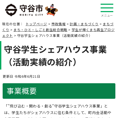
メニュー
現在の位置：
トップページ
>
市政情報
>
計画・まちづくり
>
まちづ
くり
>
まち・ひと・しごと創生総合戦略
>
学生が輝くまち再生プロジ
ェクト
> 守谷学生シェアハウス事業（活動実績の紹介）
守谷学生シェアハウス事業
（活動実績の紹介）
更新日 令和6年6月21日
事業概要
「"飛び込む・関わる・創る"守谷学生シェアハウス事業」と
は、学生たちがシェアハウスに住む条件として、町内会活動や