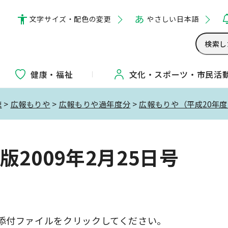
文字サイズ・配色の変更
やさしい日本語
健康・福祉
文化・
スポーツ・
市民活
聴
>
広報もりや
>
広報もりや過年度分
>
広報もりや（平成20年
2009年2月25日号
添付ファイルをクリックしてください。