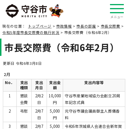
メニュー
現在の位置：
トップページ
>
市政情報
>
市長の部屋
>
市長交際費
>
令和5年度市長交際費の執行状況
> 市長交際費（令和6年2月）
市長交際費（令和6年2月）
更新日 令和6年3月8日
2月
No．
支出
支出
支出金
支出内容等
種類
月日
額
1
懇談
2月2
10,000
守谷市産業地域協力会創立20周
会費
日
円
年記念式典
2
弔慰
2月7
5,000
元守谷市議会議員御主人葬儀香
日
円
料
3
懇談
2月7
5,000
令和6年茨城県人会連合会新年賀