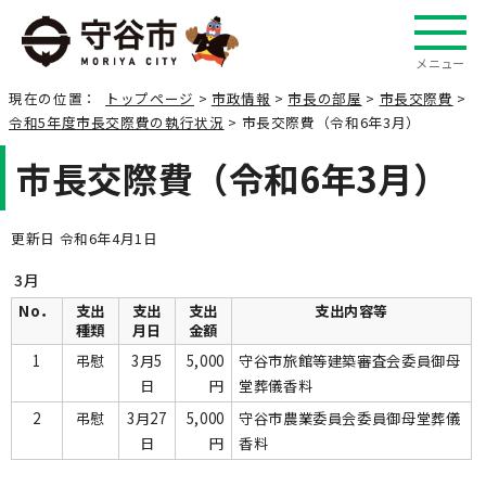
メニュー
現在の位置：
トップページ
>
市政情報
>
市長の部屋
>
市長交際費
>
令和5年度市長交際費の執行状況
> 市長交際費（令和6年3月）
市長交際費（令和6年3月）
更新日 令和6年4月1日
3月
No．
支出
支出
支出
支出内容等
種類
月日
金額
1
弔慰
3月5
5,000
守谷市旅館等建築審査会委員御母
日
円
堂葬儀香料
2
弔慰
3月27
5,000
守谷市農業委員会委員御母堂葬儀
日
円
香料