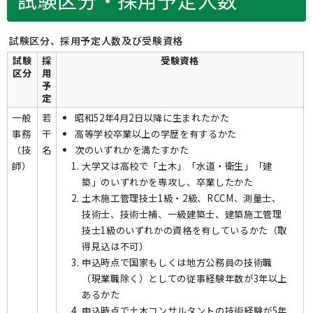
試験区分・採用予定人数
試験区分、採用予定人数及び受験資格
試験
採
受験資格
区分
用
予
定
一般
若
昭和52年4月2日以降に生まれたかた
事務
干
高等学校卒業以上の学歴を有するかた
（技
名
次のいずれかを満たすかた
師）
大学又は高校で「土木」「水道・衛生」「建
築」のいずれかを専攻し、卒業したかた
土木施工管理技士1級・2級、RCCM、測量士、
技術士、技術士補、一級建築士、建築施工管理
技士1級のいずれかの資格を有しているかた（取
得見込は不可）
申込時点で国家もしくは地方公務員の技術職
（現業職除く）としての従事経験年数が3年以上
あるかた
申込時点で土木コンサルタントの技術経験が5年