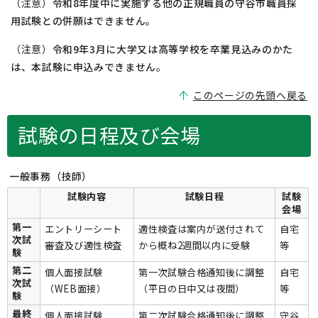
（注意）
令和8年度中に実施する他の正規職員の守谷市職員採
用試験との併願はできません。
（注意）
令和9年3月に大学又は高等学校を卒業見込みのかた
は、本試験に申込みできません。
このページの先頭へ戻る
試験の日程及び会場
一般事務（技師）
試験内容
試験日程
試験
会場
第一
エントリーシート
適性検査は案内が送付されて
自宅
次試
審査及び適性検査
から概ね2週間以内に受験
等
験
第二
個人面接試験
第一次試験合格通知後に調整
自宅
次試
（WEB面接）
（平日の日中又は夜間）
等
験
最終
個人面接試験
第二次試験合格通知後に調整
守谷