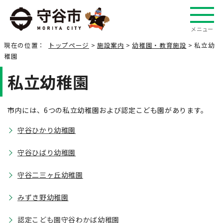
メニュー
現在の位置：
トップページ
>
施設案内
>
幼稚園・教育施設
> 私立幼
稚園
私立幼稚園
市内には、6つの私立幼稚園および認定こども園があります。
守谷ひかり幼稚園
守谷ひばり幼稚園
守谷二三ヶ丘幼稚園
みずき野幼稚園
認定こども園守谷わかば幼稚園