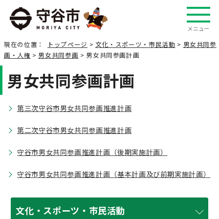
メニュー
現在の位置：
トップページ
>
文化・スポーツ・市民活動
>
男女共同参
画・人権
>
男女共同参画
> 男女共同参画計画
男女共同参画計画
第三次守谷市男女共同参画推進計画
第二次守谷市男女共同参画推進計画
守谷市男女共同参画推進計画（後期実施計画）
守谷市男女共同参画推進計画（基本計画及び前期実施計画）
文化・スポーツ・市民活動