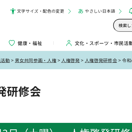
文字サイズ・配色の変更
やさしい日本語
健康・福祉
文化・
スポーツ・
市民活
民活動
>
男女共同参画・人権
>
人権啓発
>
人権啓発研修会
> 令
発研修会