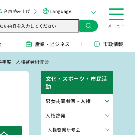
音声読み上げ
Language
メニュー
動
産業・
ビジネス
市政情報
和4年度 人権啓発研修会
文化・スポーツ・市民活
動
男女共同参画・人権
人権啓発
人権啓発研修会