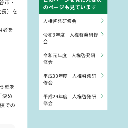
守谷市・
のページも見ています
会長）を
人権啓発研修会
用者を
令和3年度 人権啓発研修
会
令和元年度 人権啓発研
修会
平成30年度 人権啓発研
修会
う壁を
「決め
平成29年度 人権啓発研
修会
学校での
）