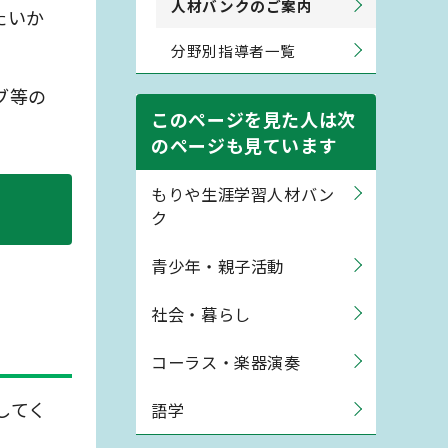
人材バンクのご案内
たいか
分野別指導者一覧
ブ等の
このページを見た人は次
のページも見ています
もりや生涯学習人材バン
ク
青少年・親子活動
社会・暮らし
コーラス・楽器演奏
してく
語学