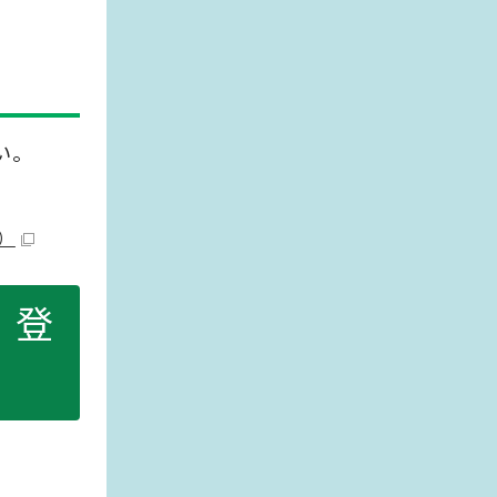
い。
）
・登