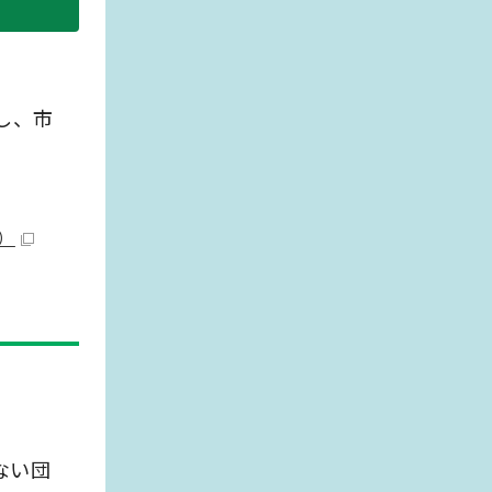
し、市
）
ない団