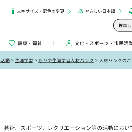
文字サイズ・配色の変更
やさしい日本語
健康・福祉
文化・
スポーツ・
市民活
民活動
>
生涯学習
>
もりや生涯学習人材バンク
> 人材バンクの
内
、芸術、スポーツ、レクリエーション等の活動におい