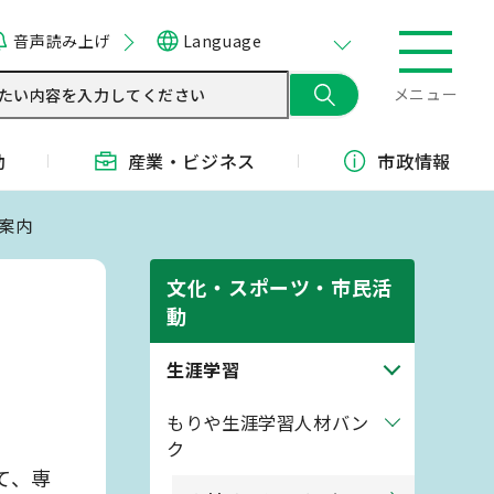
音声読み上げ
Language
メニュー
動
産業・
ビジネス
市政情報
ご案内
文化・スポーツ・市民活
動
生涯学習
もりや生涯学習人材バン
ク
て、専