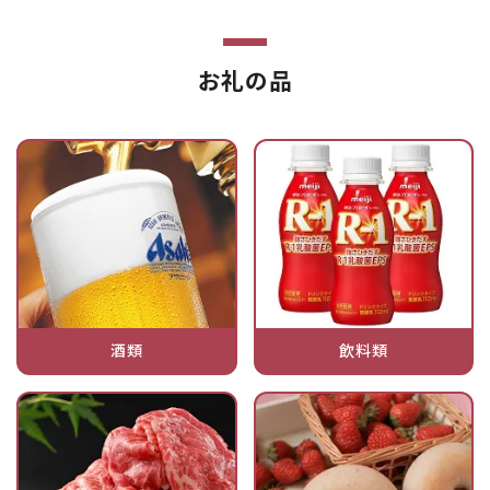
お礼の品
酒類
飲料類