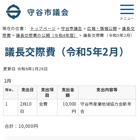
メニュー
現在の位置：
トップページ
>
守谷市議会
>
広報・情報公開
>
議長交
際費
>
議長交際費の公開（令和4年度）
> 議長交際費（令和5年2月）
議長交際費（令和5年2月）
更新日 令和6年1月26日
2月
No．
支出日
支出項
支出金
支出内容等
目
額
1
2月10
会費
10,000
守谷市産業地域協力会新年
日
円
会
合計：10,000円