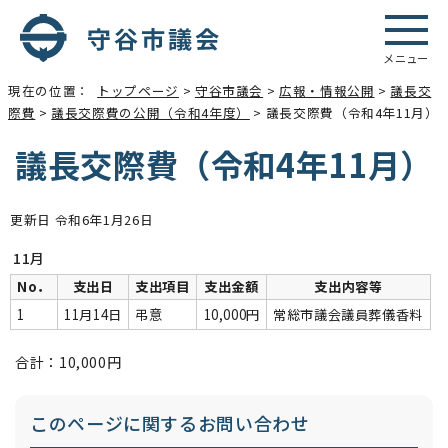
メニュー
現在の位置：
トップページ
>
守谷市議会
>
広報・情報公開
>
議長交
際費
>
議長交際費の公開（令和4年度）
> 議長交際費（令和4年11月）
議長交際費（令和4年11月）
更新日 令和6年1月26日
11月
No．
支出日
支出項目
支出金額
支出内容等
1
11月14日
弔意
10,000円
常総市議会議員葬儀香料
合計：10,000円
このページに関する
お問い合わせ