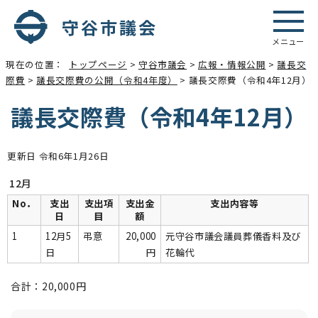
メニュー
現在の位置：
トップページ
>
守谷市議会
>
広報・情報公開
>
議長交
際費
>
議長交際費の公開（令和4年度）
> 議長交際費（令和4年12月）
議長交際費（令和4年12月）
更新日 令和6年1月26日
12月
No．
支出
支出項
支出金
支出内容等
日
目
額
1
12月5
弔意
20,000
元守谷市議会議員葬儀香料及び
日
円
花輪代
合計：20,000円