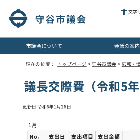
文字
市議会について
会議の案
現在の位置：
トップページ
>
守谷市議会
>
広報・
議長交際費（令和5年
更新日 令和6年1月26日
1月
No．
支出日
支出項目
支出金額