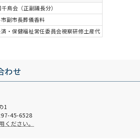
回千鳥会（正副議長分）
谷市副市長葬儀香料
経済・保健福祉常任委員会視察研修土産代
合わせ
の1
7-45-6528
用ください。