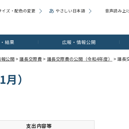
サイズ・配色の変更
やさしい日本語
音声読み上
内・結果
広報・情報公開
情報公開
>
議長交際費
>
議長交際費の公開（令和4年度）
> 議長
1月）
支出内容等