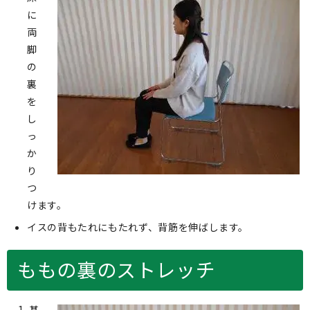
に
両
脚
の
裏
を
し
っ
か
り
つ
けます。
イスの背もたれにもたれず、背筋を伸ばします。
ももの裏のストレッチ
基