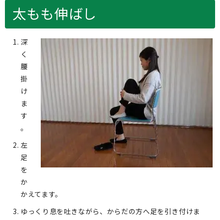
太もも伸ばし
深
く
腰
掛
け
ま
す
。
左
足
を
か
かえてます。
ゆっくり息を吐きながら、からだの方へ足を引き付けま