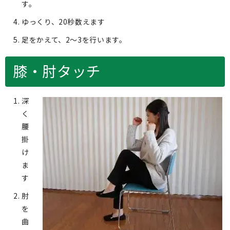
す。
ゆっくり、20秒数えます
足をかえて、2～3を行います。
膝・肘タッチ
深
く
腰
掛
け
ま
す
肘
を
曲