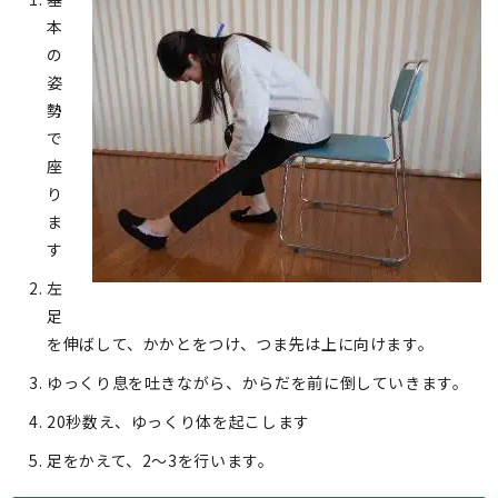
本
の
姿
勢
で
座
り
ま
す
左
足
を伸ばして、かかとをつけ、つま先は上に向けます。
ゆっくり息を吐きながら、からだを前に倒していきます。
20秒数え、ゆっくり体を起こします
足をかえて、2～3を行います。