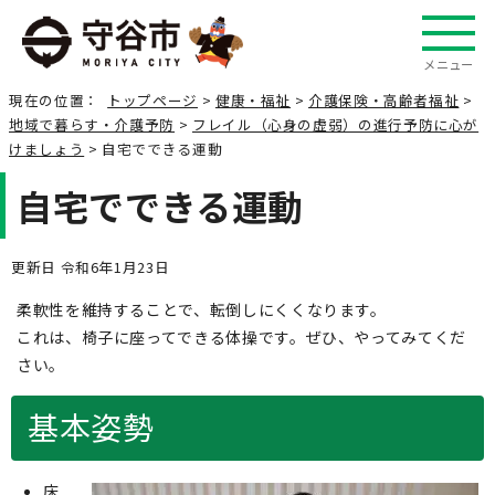
メニュー
現在の位置：
トップページ
>
健康・福祉
>
介護保険・高齢者福祉
>
地域で暮らす・介護予防
>
フレイル（心身の虚弱）の進行予防に心が
けましょう
> 自宅でできる運動
自宅でできる運動
更新日 令和6年1月23日
柔軟性を維持することで、転倒しにくくなります。
これは、椅子に座ってできる体操です。ぜひ、やってみてくだ
さい。
基本姿勢
床