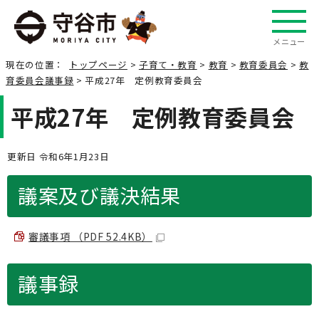
メニュー
現在の位置：
トップページ
>
子育て・教育
>
教育
>
教育委員会
>
教
育委員会議事録
> 平成27年 定例教育委員会
平成27年 定例教育委員会
更新日 令和6年1月23日
議案及び議決結果
審議事項 （PDF 52.4KB）
議事録