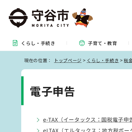
くらし・
手続き
子育て・
教育
現在の位置：
トップページ
>
くらし・手続き
>
税
電子申告
e-TAX（イータックス：国税電子
eLTAX（エルタックス：地方税ポ