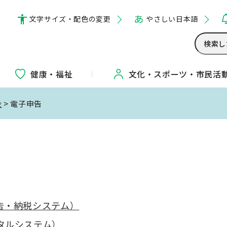
文字サイズ・配色の変更
やさしい日本語
健康・福祉
文化・
スポーツ・
市民活
金
> 電子申告
申告・納税システム）
ータルシステム）