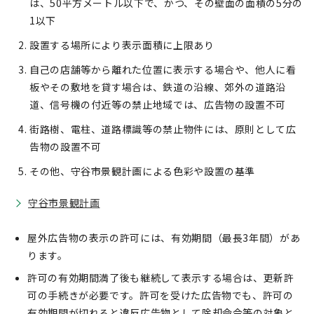
は、50平方メートル以下で、かつ、その壁面の面積の5分の
1以下
設置する場所により表示面積に上限あり
自己の店舗等から離れた位置に表示する場合や、他人に看
板やその敷地を貸す場合は、鉄道の沿線、郊外の道路沿
道、信号機の付近等の禁止地域では、広告物の設置不可
街路樹、電柱、道路標識等の禁止物件には、原則として広
告物の設置不可
その他、守谷市景観計画による色彩や設置の基準
守谷市景観計画
屋外広告物の表示の許可には、有効期間（最長3年間）があ
ります。
許可の有効期間満了後も継続して表示する場合は、更新許
可の手続きが必要です。許可を受けた広告物でも、許可の
有効期間が切れると違反広告物として除却命令等の対象と