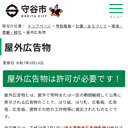
メニュー
現在の位置：
トップページ
>
市政情報
>
計画・まちづくり
>
環境・
景観・緑化
> 屋外広告物
屋外広告物
更新日 令和7年9月24日
屋外広告物は許可が必要です！
屋外広告物とは、屋外で常時または一定の期間継続して公衆に
表示される広告物のことで、はり紙、はり札、立看板、広告
塔、広告板、建物その他の工作物等に掲出されたものなどで
す。
守谷市では、平成26年2月1日に
守谷市屋外広告物条例
が施行さ