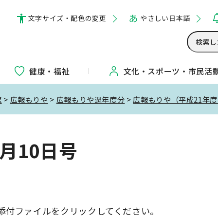
文字サイズ・配色の変更
やさしい日本語
健康・福祉
文化・
スポーツ・
市民活
聴
>
広報もりや
>
広報もりや過年度分
>
広報もりや（平成21年
2月10日号
添付ファイルをクリックしてください。