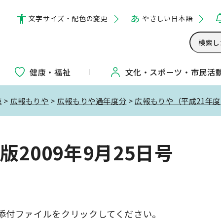
文字サイズ・配色の変更
やさしい日本語
健康・福祉
文化・
スポーツ・
市民活
聴
>
広報もりや
>
広報もりや過年度分
>
広報もりや（平成21年
2009年9月25日号
添付ファイルをクリックしてください。