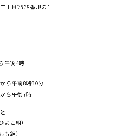
二丁目2539番地の1
ら午後4時
時から午前8時30分
時から午後7時
こと
ひよこ組）
もも組）