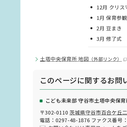
12月 クリ
1月 保育参
2月 豆まき
3月 修了式
土塔中央保育所 地図
（外部リンク）
このページに関する
お問
こども未来部 守谷市土塔中央保育
〒302-0110
茨城県守谷市百合ケ丘二丁
電話：0297-48-1876 ファクス番号：0