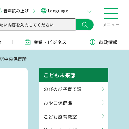
音声読み上げ
Language
メニュー
動
産業・
ビジネス
市政情報
土塔中央保育所
こども未来部
のびのび子育て課
おやこ保健課
こども療育教室