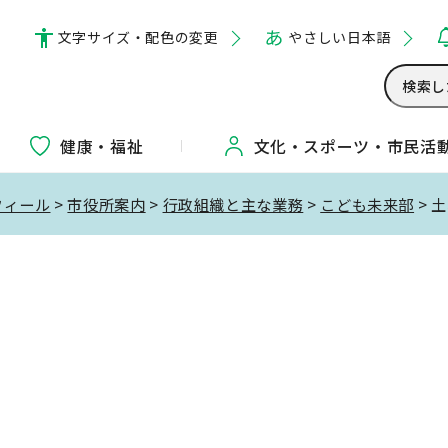
文字サイズ・配色の変更
やさしい日本語
健康・福祉
文化・
スポーツ・
市民活
フィール
>
市役所案内
>
行政組織と主な業務
>
こども未来部
> 