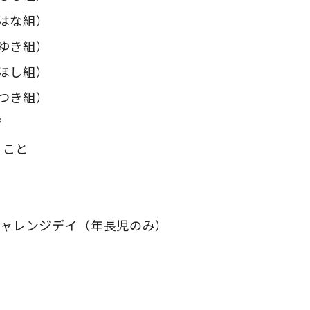
はな組）
ゆき組）
ほし組）
つき組）
育
ること
チャレンジデイ（年長児のみ）