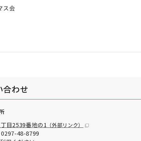
スマス会
観
い合わせ
所
目2539番地の1
（外部リンク）
297-48-8799