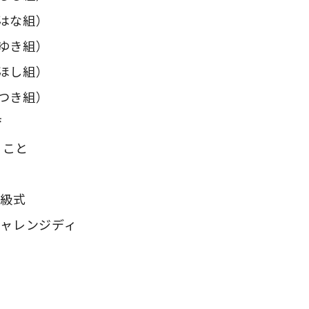
はな組）
ゆき組）
ほし組）
つき組）
育
ること
進級式
チャレンジディ