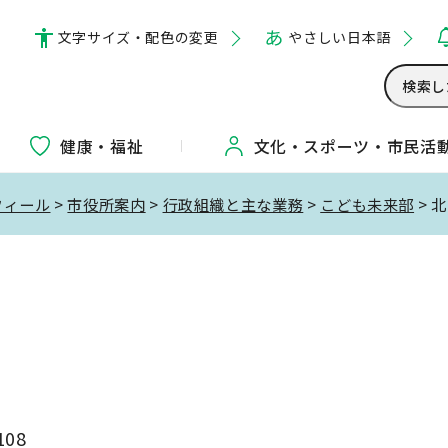
文字サイズ・配色の変更
やさしい日本語
健康・福祉
文化・
スポーツ・
市民活
フィール
>
市役所案内
>
行政組織と主な業務
>
こども未来部
> 
108