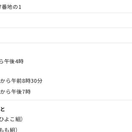
7番地の1
ら午後4時
時から午前8時30分
時から午後7時
こと
ひよこ組）
もも組）