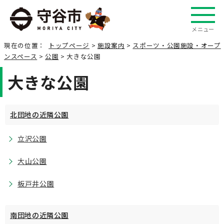
メニュー
現在の位置：
トップページ
>
施設案内
>
スポーツ・公園施設・オープ
ンスペース
>
公園
> 大きな公園
大きな公園
北団地の近隣公園
立沢公園
大山公園
板戸井公園
南団地の近隣公園