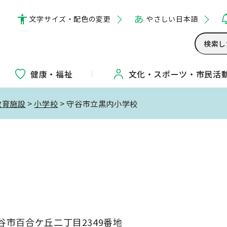
文字サイズ・配色の変更
やさしい日本語
健康・福祉
文化・
スポーツ・
市民活
教育施設
>
小学校
> 守谷市立黒内小学校
校
 守谷市百合ケ丘二丁目2349番地