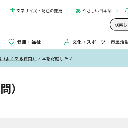
文字サイズ・配色の変更
やさしい日本語
健康・福祉
文化・
スポーツ・
市民活
館（よくある質問）
> 本を寄贈したい
質問）