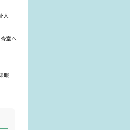
祉人
監査室へ
果報