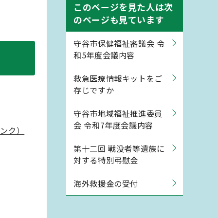
このページを見た人は次
のページも見ています
守谷市保健福祉審議会 令
和5年度会議内容
救急医療情報キットをご
存じですか
守谷市地域福祉推進委員
会 令和7年度会議内容
リンク）
第十二回 戦没者等遺族に
対する特別弔慰金
海外救援金の受付