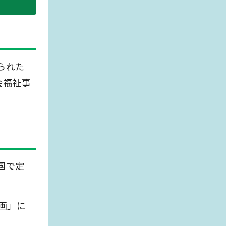
られた
会福祉事
国で定
画」に