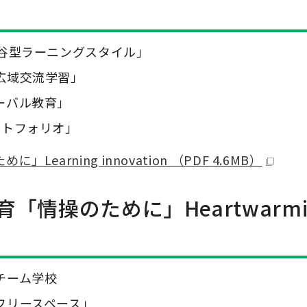
守谷型ラーニングスタイル」
広域交流学習」
ーバル教育」
ートフォリオ」
arning innovation （PDF 4.6MB）
育「情操のために」
Heartwarm
チーム学校
フリースペース」