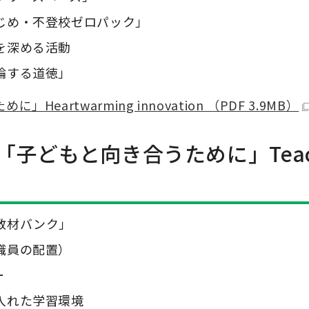
じめ・不登校ゼロパック」
を深める活動
論する道徳」
artwarming innovation （PDF 3.9MB）
「子どもと向き合うために」
Tea
教材バンク」
職員の配置）
ー
入れた学習環境