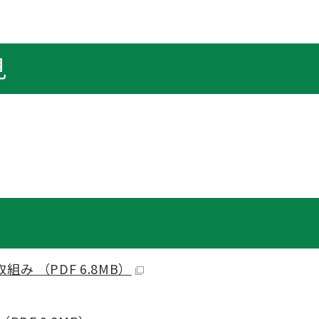
見
 （PDF 6.8MB）