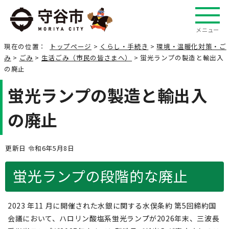
メニュー
現在の位置：
トップページ
>
くらし・手続き
>
環境・温暖化対策・ご
み
>
ごみ
>
生活ごみ（市民の皆さまへ）
> 蛍光ランプの製造と輸出入
の廃止
蛍光ランプの製造と輸出入
の廃止
更新日 令和6年5月8日
蛍光ランプの段階的な廃止
2023 年11 ⽉に開催された⽔銀に関する⽔俣条約 第5回締約国
会議において、ハロリン酸塩系蛍光ランプが2026年末、三波⻑