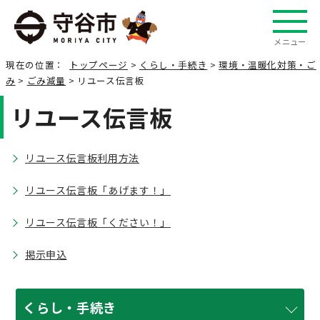
メニュー
現在の位置：
トップページ
>
くらし・手続き
>
環境・温暖化対策・ご
み
>
ごみ減量
> リユース伝言板
リユース伝言板
リユース伝言板利用方法
リユース伝言板「あげます！」
リユース伝言板「ください！」
掲示申込
くらし・手続き