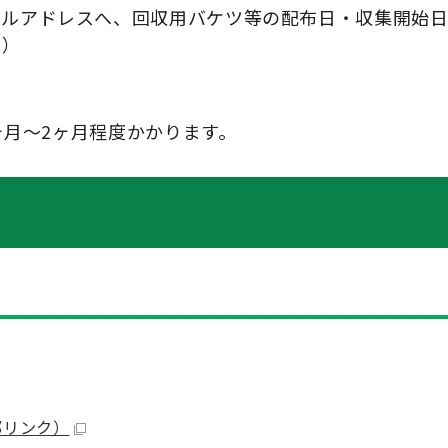
ールアドレスへ、回収用バケツ等の配布日・収集開始
後）
ヶ月～2ヶ月程度かかります。
部リンク）