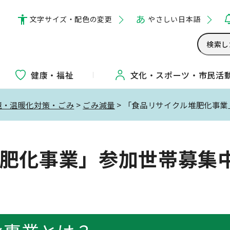
文字サイズ・配色の変更
やさしい日本語
健康・福祉
文化・
スポーツ・
市民活
境・温暖化対策・ごみ
>
ごみ減量
> 「食品リサイクル堆肥化事
肥化事業」参加世帯募集