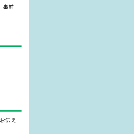
、事前
）
お伝え