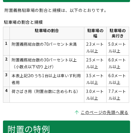
附置義務駐車場の割合と規模は、以下のとおりです。
駐車場の割合と規模
駐車場の割合
駐車場の
駐車場の
幅
奥行き
1
附置義務総台数の70パーセント未満
2.3メート
5.0メート
ル以上
ル以上
2
附置義務総台数の30パーセント以上
2.5メート
6.0メート
（小数点以下切り上げ）
ル以上
ル以上
3
本表上記2のうち1台以上は車いす利用
3.5メート
6.0メート
者用
ル以上
ル以上
4
荷さばき用（附置台数に含められる）
3.0メート
7.7メート
ル以上
ル以上
このページの先頭へ戻る
附置の特例