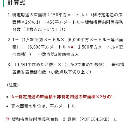
計算式
特定用途の床面積÷150平方メートル＋（非特定用途の床
面積×2分の1）÷450平方メートル＝
緩和措置前
附置義務
台数（小数点以下切り上げ）
1－（1,500平方メートル×（6,000平方メートル－延べ面
積）÷（6,000平方メートル×
A
－1,500平方メートル×延
べ面積）） 小数点第3位四捨五入
（上記1で求めた台数）×（上記2で求めた数値）＝
緩和措
置後
附置義務台数（小数点以下切り上げ）
（注意）
A＝特定用途の床面積＋非特定用途の床面積×2分の1
延べ面積の単位は、平方メートル
緩和措置後附置義務台数 計算例 （PDF 104.5KB）