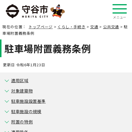
メニュー
現在の位置：
トップページ
>
くらし・手続き
>
交通
>
公共交通
> 駐
車場附置義務条例
駐車場附置義務条例
更新日 令和6年1月23日
適用区域
対象建築物
駐車施設設置基準
駐車施設の規模
附置の特例