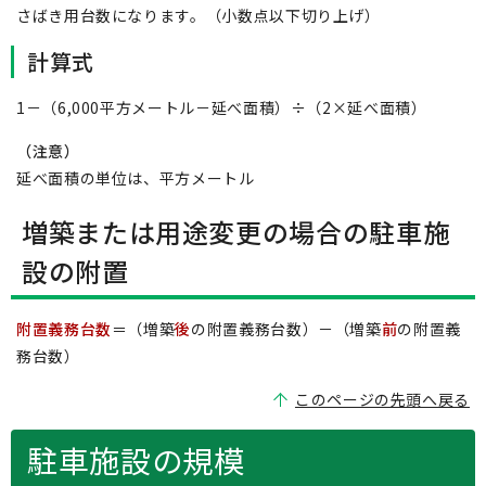
さばき用台数になります。（小数点以下切り上げ）
計算式
1－（6,000平方メートル－延べ面積）÷（2×延べ面積）
（注意）
延べ面積の単位は、平方メートル
増築または用途変更の場合の駐車施
設の附置
附置義務台数
＝（増築
後
の附置義務台数）－（増築
前
の附置義
務台数）
このページの先頭へ戻る
駐車施設の規模