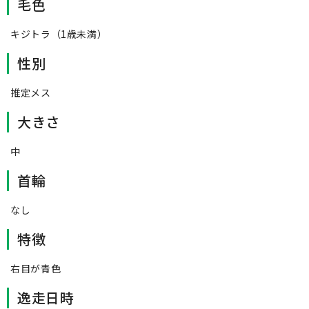
毛色
キジトラ（1歳未満）
性別
推定メス
大きさ
中
首輪
なし
特徴
右目が青色
逸走日時