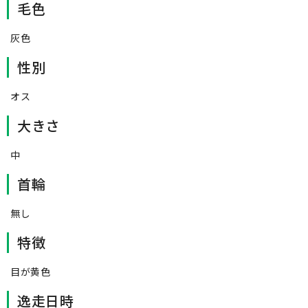
毛色
灰色
性別
オス
大きさ
中
首輪
無し
特徴
目が黄色
逸走日時