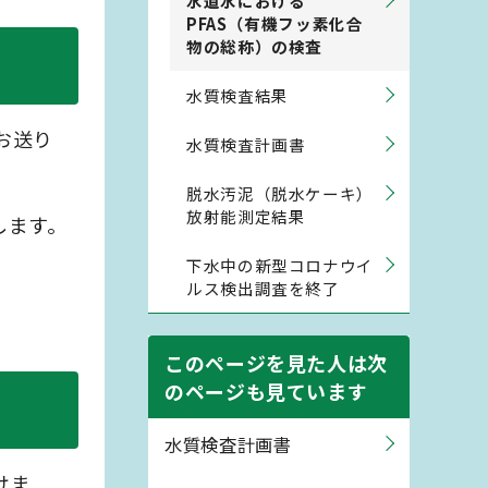
水道水における
PFAS（有機フッ素化合
物の総称）の検査
水質検査結果
お送り
水質検査計画書
脱水汚泥（脱水ケーキ）
放射能測定結果
します。
下水中の新型コロナウイ
ルス検出調査を終了
このページを見た人は次
のページも見ています
水質検査計画書
けま