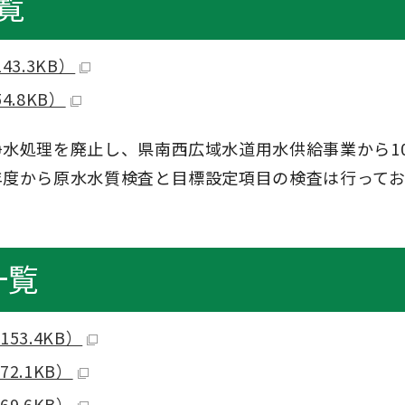
覧
3.3KB）
.8KB）
水処理を廃止し、県南西広域水道用水供給事業から10
年度から原水水質検査と目標設定項目の検査は行って
一覧
53.4KB）
2.1KB）
9.6KB）