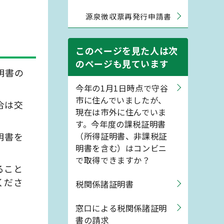
源泉徴収票再発行申請書
このページを見た人は次
のページも見ています
明書の
今年の1月1日時点で守谷
市に住んでいましたが、
合は交
現在は市外に住んでいま
す。今年度の課税証明書
明書を
（所得証明書、非課税証
明書を含む）はコンビニ
で取得できますか？
ること
くださ
税関係諸証明書
窓口による税関係諸証明
書の請求