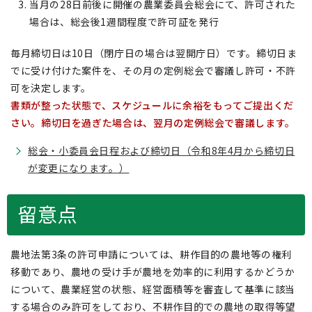
当月の28日前後に開催の農業委員会総会にて、許可された
場合は、総会後1週間程度で許可証を発行
毎月締切日は10日（閉庁日の場合は翌開庁日）です。締切日ま
でに受け付けた案件を、その月の定例総会で審議し許可・不許
可を決定します。
書類が整った状態で、スケジュールに余裕をもってご提出くだ
さい。締切日を過ぎた場合は、翌月の定例総会で審議します。
総会・小委員会日程および締切日（令和8年4月から締切日
が変更になります。）
留意点
農地法第3条の許可申請については、耕作目的の農地等の権利
移動であり、農地の受け手が農地を効率的に利用するかどうか
について、農業経営の状態、経営面積等を審査して基準に該当
する場合のみ許可をしており、不耕作目的での農地の取得等望