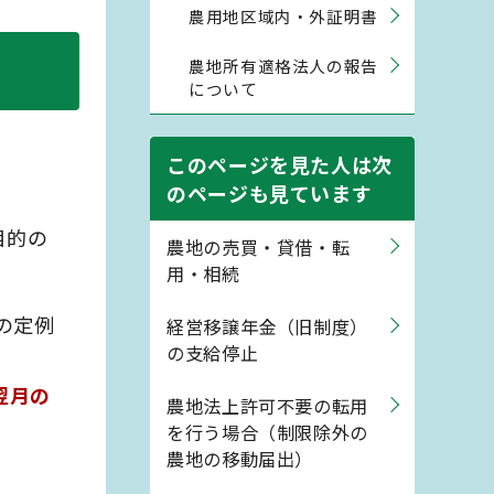
農用地区域内・外証明書
農地所有適格法人の報告
について
このページを見た人は次
のページも見ています
目的の
農地の売買・貸借・転
用・相続
の定例
経営移譲年金（旧制度）
の支給停止
翌月の
農地法上許可不要の転用
を行う場合（制限除外の
農地の移動届出）