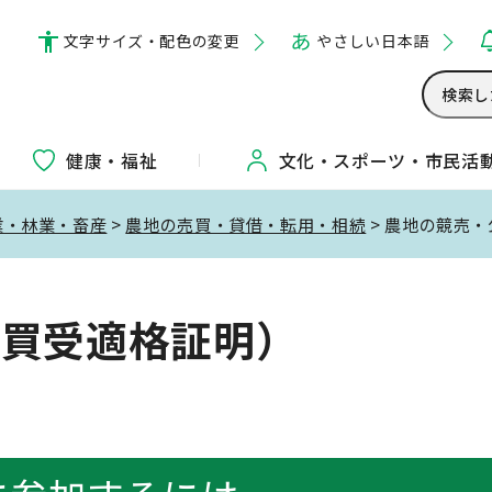
文字サイズ・配色の変更
やさしい日本語
健康・福祉
文化・
スポーツ・
市民活
業・林業・畜産
>
農地の売買・貸借・転用・相続
> 農地の競売
（買受適格証明）