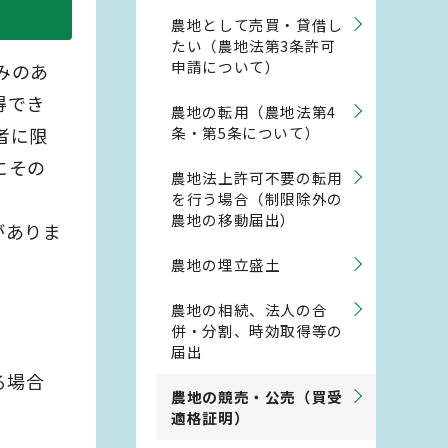
農地として売買・貸借し
たい（農地法第3条許可
申請について）
みのあ
得でき
農地の転用（農地法第4
者に限
条・第5条について）
にその
農地法上許可不要の転用
を行う場合（制限除外の
農地の移動届出）
がありま
農地の埋立盛土
農地の相続、法人の合
併・分割、時効取得等の
届出
る場合
農地の競売・公売（買受
適格証明）
。