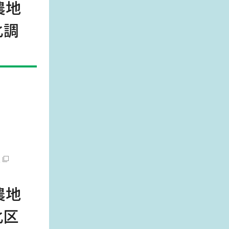
農地
化調
）
農地
化区