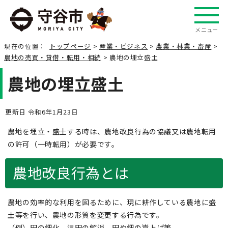
メニュー
現在の位置：
トップページ
>
産業・ビジネス
>
農業・林業・畜産
>
農地の売買・貸借・転用・相続
> 農地の埋立盛土
農地の埋立盛土
更新日 令和6年1月23日
農地を埋立・盛土する時は、農地改良行為の協議又は農地転用
の許可（一時転用）が必要です。
農地改良行為とは
農地の効率的な利用を図るために、現に耕作している農地に盛
土等を行い、農地の形質を変更する行為です。
（例）田の畑化、湿田の解消、田や畑の嵩上げ等