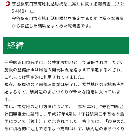
守谷駅東口市有地利活用構想（案）に関する報告書 （PDF
5.4MB）
守谷駅東口市有地利活用構想を策定するために様々な角度
から検証した結果をまとめた報告書です。
経緯
守谷駅東口市有地は、公共施設用地として確保されましたが、
施設の整備計画は周辺の開発状況を踏まえて策定するとされ、
これまでは暫定的に利用されてきました。
現在、駅周辺の区画整理事業は終了し、松並地区の宅地販売も
始まるなど、駅周辺のまちづくりが新たな段階に入っていま
す。
市は、市有地の活用方法について、平成26年3月に守谷市総合
計画審議会に諮問し、平成27年4月に「守谷駅東口市有地の活
用について（答申）」が示されました。答申では、「市民のた
めに積極的に活用できるよう売却はせず、駅周辺のまちづくり