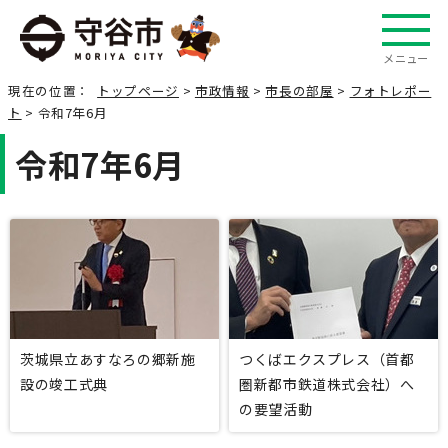
メニュー
現在の位置：
トップページ
>
市政情報
>
市長の部屋
>
フォトレポー
ト
> 令和7年6月
令和7年6月
茨城県立あすなろの郷新施
つくばエクスプレス（首都
設の竣工式典
圏新都市鉄道株式会社）へ
の要望活動