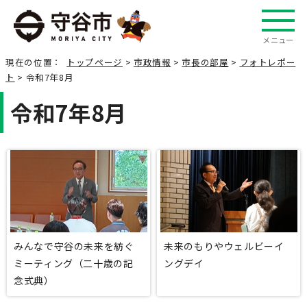
メニュー
現在の位置：
トップページ
>
市政情報
>
市長の部屋
>
フォトレポー
ト
> 令和7年8月
令和7年8月
みんなで守谷の未来を紡ぐ
未来のもりやウェルビーイ
ミーティング（二十歳の記
ングデイ
念式典）