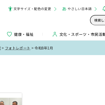
文字サイズ・配色の変更
やさしい日本語
健康・福祉
文化・
スポーツ・
市民活
屋
>
フォトレポート
> 令和8年1月